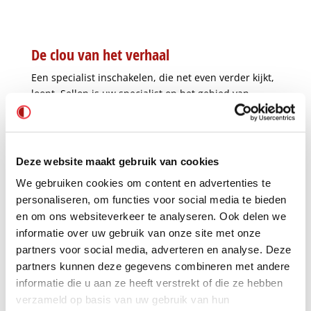
De clou van het verhaal
Een specialist inschakelen, die net even verder kijkt,
loont. Sellon is uw specialist op het gebied van
rotating equipment. Bij tegenvallende standtijd
kijken we niet enkel naar de sealoplossing maar ook
naar de omgevingsfactoren en het proces om de
ideale omstandigheden te creëren voor de
Deze website maakt gebruik van cookies
apparatuur. Materiaal- en financiële schade kunnen
We gebruiken cookies om content en advertenties te
hiermee worden voorkomen. Al meer dan 50 jaar is
personaliseren, om functies voor social media te bieden
Sellon uw partner in het verhogen van
en om ons websiteverkeer te analyseren. Ook delen we
betrouwbaarheid en verlengen van standtijd aan alle
informatie over uw gebruik van onze site met onze
apparatuur waarin afdichtingen een cruciale rol
partners voor social media, adverteren en analyse. Deze
spelen. Van advies tot installatie, van engineering tot
partners kunnen deze gegevens combineren met andere
aan smart maintenance.
informatie die u aan ze heeft verstrekt of die ze hebben
Met welke uitdaging mogen wij u helpen?
verzameld op basis van uw gebruik van hun