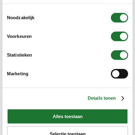
services. Voor meer informatie raadpleeg
onze
privacyverklaring
.
Toestemmingsselectie
Noodzakelijk
Voorkeuren
Statistieken
Marketing
Details tonen
Alles toestaan
Neem gerust contact met
Selectie toestaan