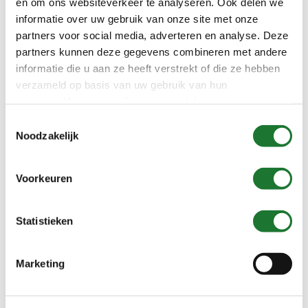
en om ons websiteverkeer te analyseren. Ook delen we
informatie over uw gebruik van onze site met onze
Meertrapspompen
partners voor social media, adverteren en analyse. Deze
partners kunnen deze gegevens combineren met andere
informatie die u aan ze heeft verstrekt of die ze hebben
verzameld op basis van uw gebruik van hun
services. Voor meer informatie raadpleeg
onze
privacyverklaring
.
Toestemmingsselectie
Noodzakelijk
Voorkeuren
Statistieken
Marketing