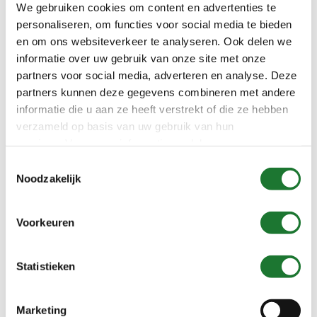
We gebruiken cookies om content en advertenties te
personaliseren, om functies voor social media te bieden
en om ons websiteverkeer te analyseren. Ook delen we
informatie over uw gebruik van onze site met onze
partners voor social media, adverteren en analyse. Deze
Type ARC HT-T
partners kunnen deze gegevens combineren met andere
informatie die u aan ze heeft verstrekt of die ze hebben
verzameld op basis van uw gebruik van hun
services. Voor meer informatie raadpleeg
onze
privacyverklaring
.
Toestemmingsselectie
Noodzakelijk
Voorkeuren
Statistieken
Marketing