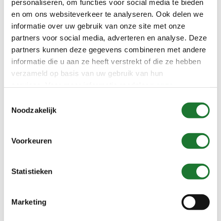
personaliseren, om functies voor social media te bieden
Vragen over onze producten of
en om ons websiteverkeer te analyseren. Ook delen we
diensten?
informatie over uw gebruik van onze site met onze
Onze specialisten staan u graag te
partners voor social media, adverteren en analyse. Deze
woord.
partners kunnen deze gegevens combineren met andere
informatie die u aan ze heeft verstrekt of die ze hebben
Stuur ons een bericht
verzameld op basis van uw gebruik van hun
services. Voor meer informatie raadpleeg
onze
privacyverklaring
.
Toestemmingsselectie
Bel ons: 088-50 12 200
Noodzakelijk
Voorkeuren
Statistieken
Marketing