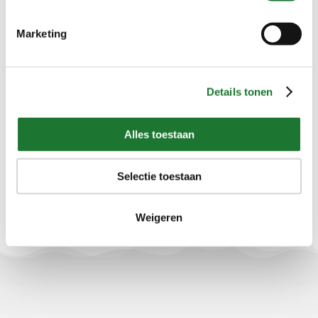
Filter deze producten
Marketing
Marktsegment
Details tonen
Kies een Marktsegment
Alles toestaan
Grootte
Selectie toestaan
Kies een Grootte
Weigeren