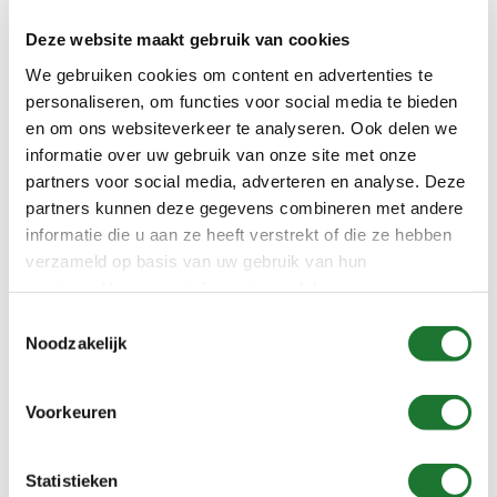
Deze website maakt gebruik van cookies
We gebruiken cookies om content en advertenties te
personaliseren, om functies voor social media te bieden
en om ons websiteverkeer te analyseren. Ook delen we
informatie over uw gebruik van onze site met onze
Type NDP 15
partners voor social media, adverteren en analyse. Deze
partners kunnen deze gegevens combineren met andere
informatie die u aan ze heeft verstrekt of die ze hebben
Productcategorieën
verzameld op basis van uw gebruik van hun
services. Voor meer informatie raadpleeg
onze
privacyverklaring
.
Toestemmingsselectie
Categorie
Noodzakelijk
selecteren
Zoeken
Voorkeuren
Statistieken