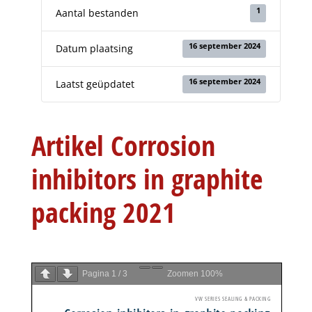
1
Aantal bestanden
16 september 2024
Datum plaatsing
16 september 2024
Laatst geüpdatet
Artikel Corrosion
inhibitors in graphite
packing 2021
Pagina
1
/
3
Zoomen
100%