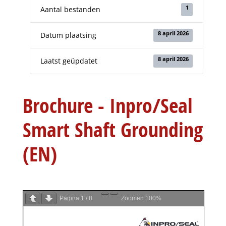
1
Aantal bestanden
8 april 2026
Datum plaatsing
8 april 2026
Laatst geüpdatet
Brochure - Inpro/Seal
Smart Shaft Grounding
(EN)
Pagina
1
/
8
Zoomen
100%