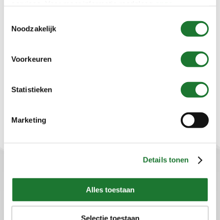
services. Voor meer informatie raadpleeg
onze
Productcategorieën
privacyverklaring
.
Toestemmingsselectie
Noodzakelijk
Categorie
selecteren
Voorkeuren
Zoeken
Statistieken
Marketing
Details tonen
Alles toestaan
Sellon B.V.
Plaza 22b
Selectie toestaan