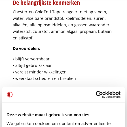
De belangrijkste kenmerken
Chesterton GoldEnd Tape reageert niet op stoom,
water, vloeibare brandstof, koelmiddelen, zuren,
alkaliën, alle oplosmiddelen, en gassen waaronder
waterstof, zuurstof, ammoniakgas, propaan, butaan
en stikstof.
De voordelen:
• blijft vervormbaar
• altijd gebruiksklaar
• vereist minder wikkelingen
• weerstaat scheuren en breuken
Bent u op zoek naar de juiste afdichtingstape voor
uw installatie?
Neem vrijblijvend contact met ons op. Wij komen
graag langs om de superioriteit van de GoldEnd Tape
Deze website maakt gebruik van cookies
aan u te demonstreren.
We gebruiken cookies om content en advertenties te