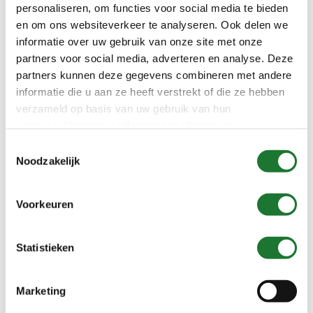
personaliseren, om functies voor social media te bieden
en om ons websiteverkeer te analyseren. Ook delen we
informatie over uw gebruik van onze site met onze
partners voor social media, adverteren en analyse. Deze
partners kunnen deze gegevens combineren met andere
informatie die u aan ze heeft verstrekt of die ze hebben
verzameld op basis van uw gebruik van hun
services. Voor meer informatie raadpleeg
onze
privacyverklaring
.
Toestemmingsselectie
Noodzakelijk
Voorkeuren
Neem gerust contact met
ons op…
Statistieken
Marketing
Vragen over onze producten of