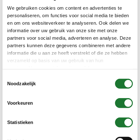
We gebruiken cookies om content en advertenties te
personaliseren, om functies voor social media te bieden
en om ons websiteverkeer te analyseren. Ook delen we
informatie over uw gebruik van onze site met onze
partners voor social media, adverteren en analyse. Deze
partners kunnen deze gegevens combineren met andere
Type SL
informatie die u aan ze heeft verstrekt of die ze hebben
verzameld op basis van uw gebruik van hun
services. Voor meer informatie raadpleeg
onze
Productcategorieën
privacyverklaring
.
Toestemmingsselectie
Noodzakelijk
Categorie
selecteren
Voorkeuren
Zoeken
Statistieken