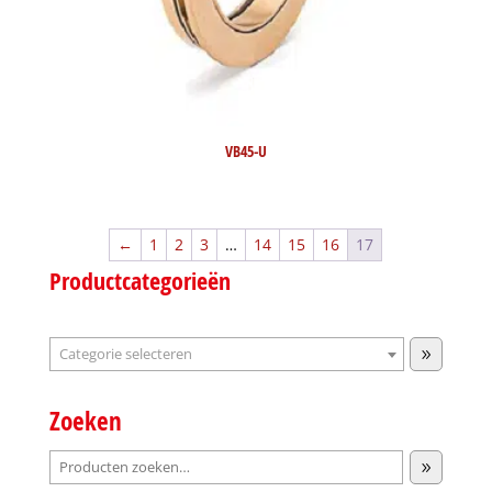
VB45-U
←
1
2
3
…
14
15
16
17
Productcategorieën
Categorie
selecteren
Zoeken