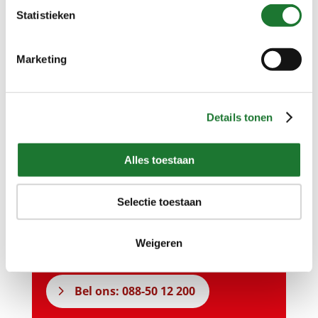
Statistieken
Neem gerust contact met
Marketing
ons op…
Details tonen
Vragen over onze producten of
Alles toestaan
diensten?
Onze specialisten staan u graag te
Selectie toestaan
woord.
Weigeren
Stuur ons een bericht
Bel ons: 088-50 12 200