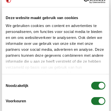
Deze website maakt gebruik van cookies
We gebruiken cookies om content en advertenties te
personaliseren, om functies voor social media te bieden
Type e-NSC
Type e-SH
en om ons websiteverkeer te analyseren. Ook delen we
informatie over uw gebruik van onze site met onze
partners voor social media, adverteren en analyse. Deze
partners kunnen deze gegevens combineren met andere
informatie die u aan ze heeft verstrekt of die ze hebben
verzameld op basis van uw gebruik van hun
services. Voor meer informatie raadpleeg
onze
privacyverklaring
.
Toestemmingsselectie
Noodzakelijk
Voorkeuren
Type VHC
Type NCL