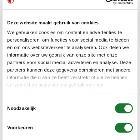
Deze website maakt gebruik van cookies
We gebruiken cookies om content en advertenties te
personaliseren, om functies voor social media te bieden
Type 2BE1
Type NCB
en om ons websiteverkeer te analyseren. Ook delen we
informatie over uw gebruik van onze site met onze
partners voor social media, adverteren en analyse. Deze
partners kunnen deze gegevens combineren met andere
informatie die u aan ze heeft verstrekt of die ze hebben
verzameld op basis van uw gebruik van hun
services. Voor meer informatie raadpleeg
onze
privacyverklaring
.
Toestemmingsselectie
Noodzakelijk
Voorkeuren
Type DS2720
Type MKPL