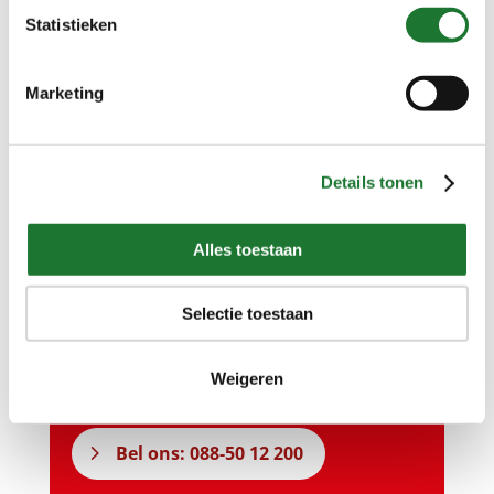
Statistieken
Neem gerust contact met
Marketing
ons op…
Details tonen
Vragen over onze producten of
Alles toestaan
diensten?
Onze specialisten staan u graag te
Selectie toestaan
woord.
Weigeren
Stuur ons een bericht
Bel ons: 088-50 12 200