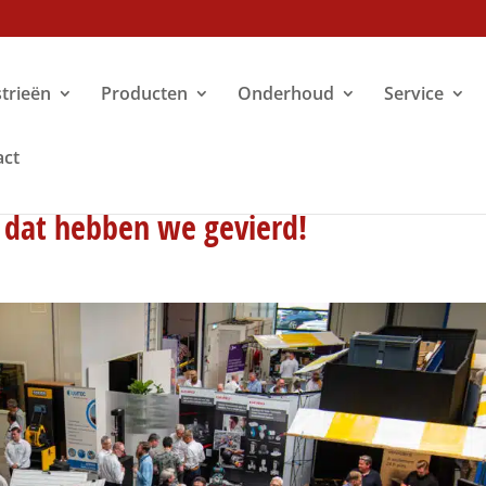
trieën
Producten
Onderhoud
Service
act
 dat hebben we gevierd!