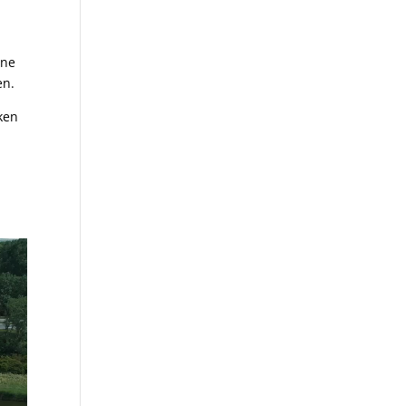
jne
en.
ken