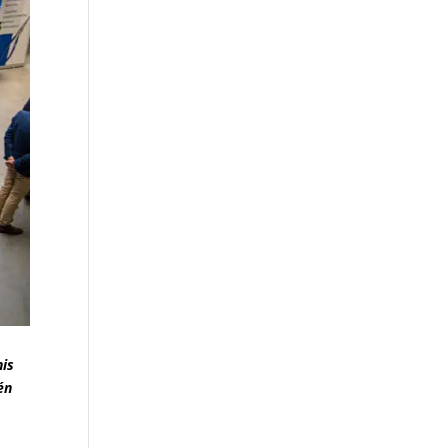
nis
én