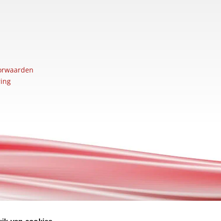
orwaarden
ring