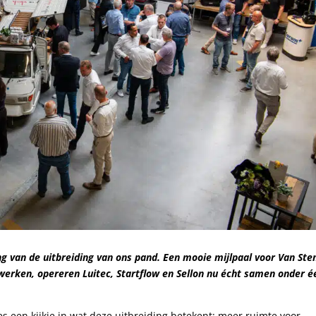
g van de uitbreiding van ons pand. Een mooie mijlpaal voor Van Ste
werken, opereren Luitec, Startflow en Sellon nu écht samen onder é
s een kijkje in wat deze uitbreiding betekent: meer ruimte voor