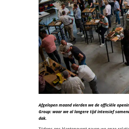
Afgelopen maand vierden we de officiële openin
Group: waar we al langere tijd intensief samen
dak.
Tijdens ons klantenevent gaven we onze relatie