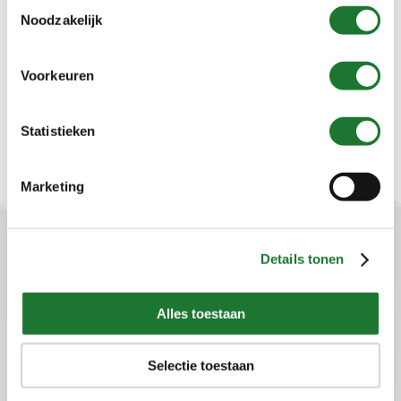
Toestemmingsselectie
Categorie
Noodzakelijk
selecteren
Zoeken
Voorkeuren
Statistieken
Marketing
Details tonen
Sellon B.V.
Alles toestaan
Plaza 22b
4782 SK Moerdijk
Selectie toestaan
Tel: +31 (0)88-50 12 200
info@sellon.nl