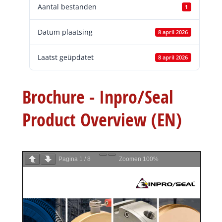
Aantal bestanden
1
Datum plaatsing
8 april 2026
Laatst geüpdatet
8 april 2026
Brochure - Inpro/Seal
Product Overview (EN)
Pagina
1
/
8
Zoomen
100%