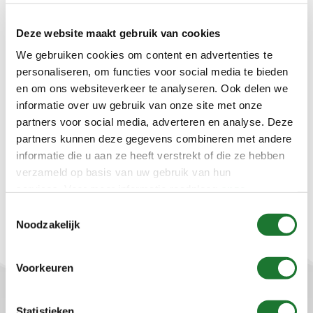
Deze website maakt gebruik van cookies
Filter deze producten
We gebruiken cookies om content en advertenties te
personaliseren, om functies voor social media te bieden
en om ons websiteverkeer te analyseren. Ook delen we
Marktsegment
informatie over uw gebruik van onze site met onze
Kies een Marktsegment
partners voor social media, adverteren en analyse. Deze
partners kunnen deze gegevens combineren met andere
Leverancier
informatie die u aan ze heeft verstrekt of die ze hebben
verzameld op basis van uw gebruik van hun
Kies een Leverancier
services. Voor meer informatie raadpleeg
onze
privacyverklaring
.
Toestemmingsselectie
Noodzakelijk
Voorkeuren
Statistieken