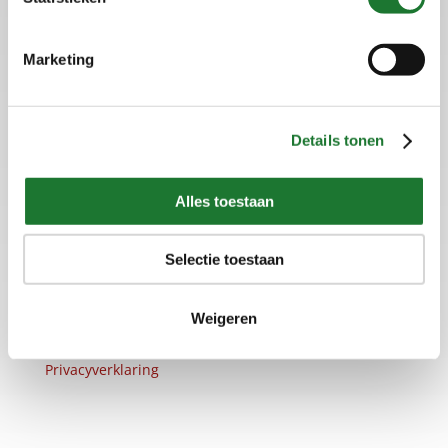
Sellon B.V.
Marketing
Plaza 22b
4782 SK Moerdijk
Tel: +31 (0)88-50 12 200
info@sellon.nl
Details tonen
Alles toestaan
Selectie toestaan
Home
Weigeren
Disclaimer
Algemene Voorwaarden
Privacyverklaring