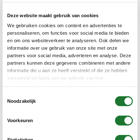
Deze website maakt gebruik van cookies
Type 1600
Type ECS-T
We gebruiken cookies om content en advertenties te
personaliseren, om functies voor social media te bieden
en om ons websiteverkeer te analyseren. Ook delen we
informatie over uw gebruik van onze site met onze
partners voor social media, adverteren en analyse. Deze
partners kunnen deze gegevens combineren met andere
informatie die u aan ze heeft verstrekt of die ze hebben
verzameld op basis van uw gebruik van hun
services. Voor meer informatie raadpleeg
onze
privacyverklaring
.
Toestemmingsselectie
Noodzakelijk
Type 174
Type Steel Trap™
Gasket
Voorkeuren
Statistieken