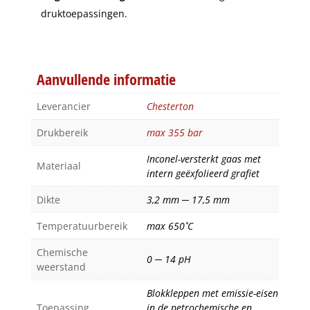
druktoepassingen.
Aanvullende informatie
Leverancier
Chesterton
Drukbereik
max 355 bar
Inconel-versterkt gaas met
Materiaal
intern geëxfolieerd grafiet
Dikte
3,2 mm ─ 17,5 mm
Temperatuurbereik
max 650˚C
Chemische
0 ─ 14 pH
weerstand
Blokkleppen met emissie-eisen
Toepassing
in de petrochemische en