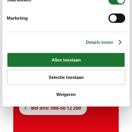
Neem gerust contact met
ons op…
Marketing
Details tonen
Vragen over onze producten of
diensten?
Alles toestaan
Onze specialisten staan u graag te
woord.
Selectie toestaan
Stuur ons een bericht
Weigeren
Bel ons: 088-50 12 200