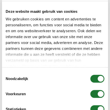
Deze website maakt gebruik van cookies
We gebruiken cookies om content en advertenties te
personaliseren, om functies voor social media te bieden
Type 1830
Type 174
en om ons websiteverkeer te analyseren. Ook delen we
informatie over uw gebruik van onze site met onze
partners voor social media, adverteren en analyse. Deze
partners kunnen deze gegevens combineren met andere
informatie die u aan ze heeft verstrekt of die ze hebben
verzameld op basis van uw gebruik van hun
services. Voor meer informatie raadpleeg
onze
privacyverklaring
.
Toestemmingsselectie
Noodzakelijk
Type 5800
Type Steel Trap™
Voorkeuren
Gasket
Statistieken