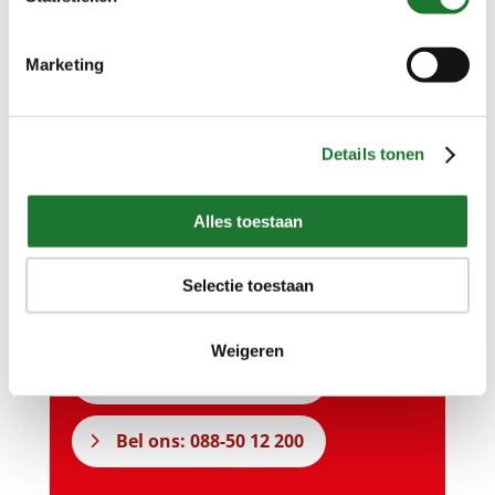
Neem gerust contact met
Marketing
ons op…
Details tonen
Vragen over onze producten of
Alles toestaan
diensten?
Onze specialisten staan u graag te
Selectie toestaan
woord.
Weigeren
Stuur ons een bericht
Bel ons: 088-50 12 200